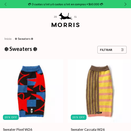
💳 3 cuotas s/int y 6 cuotas s/int en compras +$60.000 💳
Inicio
.
❄️ Sweaters ❄️
❄️ Sweaters ❄️
FILTRAR
20
%
OFF
20
%
OFF
Sweater Pixel W26
Sweater Cassata W26