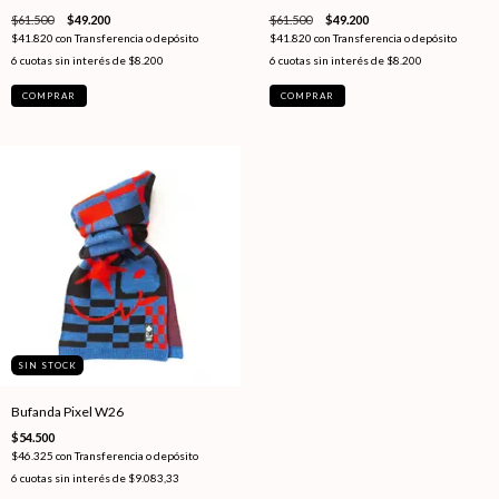
$61.500
$49.200
$61.500
$49.200
$41.820
con
Transferencia o depósito
$41.820
con
Transferencia o depósito
6
cuotas sin interés de
$8.200
6
cuotas sin interés de
$8.200
COMPRAR
COMPRAR
SIN STOCK
Bufanda Pixel W26
$54.500
$46.325
con
Transferencia o depósito
6
cuotas sin interés de
$9.083,33