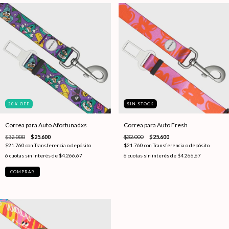
20
%
OFF
SIN STOCK
Correa para Auto Afortunadxs
Correa para Auto Fresh
$32.000
$25.600
$32.000
$25.600
$21.760
con
Transferencia o depósito
$21.760
con
Transferencia o depósito
6
cuotas sin interés de
$4.266,67
6
cuotas sin interés de
$4.266,67