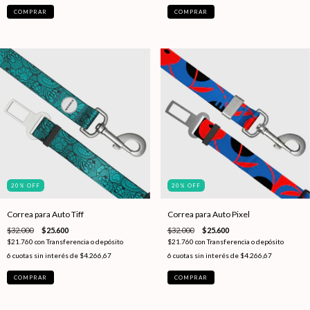
20
%
OFF
20
%
OFF
Correa para Auto Tiff
Correa para Auto Pixel
$32.000
$25.600
$32.000
$25.600
$21.760
con
Transferencia o depósito
$21.760
con
Transferencia o depósito
6
cuotas sin interés de
$4.266,67
6
cuotas sin interés de
$4.266,67