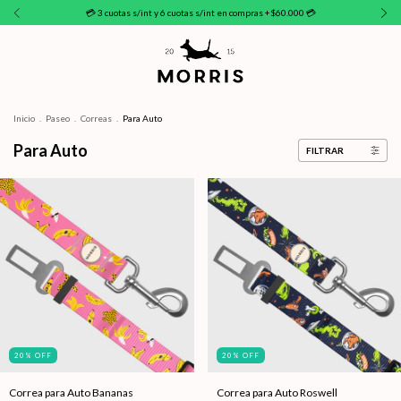
💳 3 cuotas s/int y 6 cuotas s/int en compras +$60.000 💳
Inicio
.
Paseo
.
Correas
.
Para Auto
Para Auto
FILTRAR
20
%
OFF
20
%
OFF
Correa para Auto Bananas
Correa para Auto Roswell