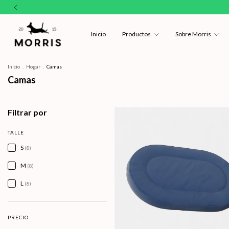
Inicio
Productos
Sobre Morris
Inicio
.
Hogar
.
Camas
Camas
Filtrar por
TALLE
S
(8)
M
(8)
L
(8)
PRECIO