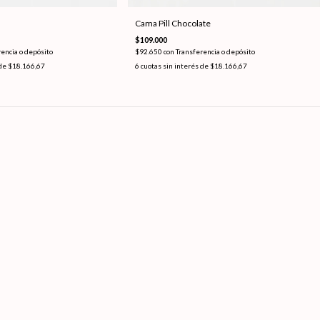
Cama Pill Chocolate
$109.000
encia o depósito
$92.650
con
Transferencia o depósito
 de
$18.166,67
6
cuotas sin interés de
$18.166,67