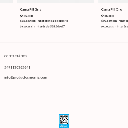
Cama Pill Gris
Cama Pill Oro
$109.000
$109.000
$92.650
con
Transferencia o depósito
$92.650
con
Transfer
6
cuotas sin interés de
$18.166,67
6
cuotas sin interés
CONTACTÁNOS
5491130365641
info@productosmorris.com