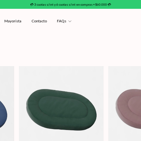
💳 3 cuotas s/int y 6 cuotas s/int en compras +$60.000 💳
Mayorista
Contacto
FAQs