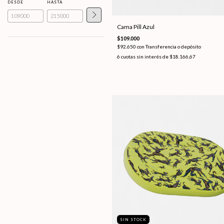
DESDE
HASTA
Cama Pill Azul
$109.000
$92.650
con
Transferencia o depósito
6
cuotas sin interés de
$18.166,67
SIN STOCK