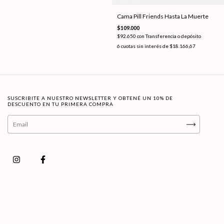
Cama Pill Friends Hasta La Muerte
$109.000
$92.650
con
Transferencia o depósito
6
cuotas sin interés de
$18.166,67
SUSCRIBITE A NUESTRO NEWSLETTER Y OBTENÉ UN 10% DE
DESCUENTO EN TU PRIMERA COMPRA