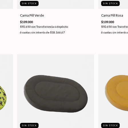
SIN STOCK
SIN STOCK
Cama Pill Verde
Cama Pill Rosa
$109.000
$109.000
$92.650
con
Transferencia o depósito
$92.650
con
Transfer
6
cuotas sin interés de
$18.166,67
6
cuotas sin interés
SIN STOCK
SIN STOCK