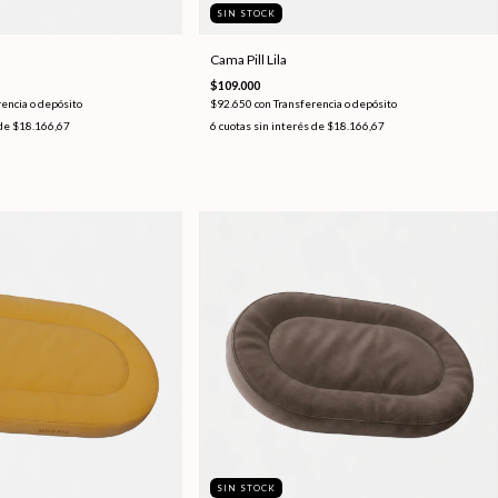
SIN STOCK
Cama Pill Lila
$109.000
encia o depósito
$92.650
con
Transferencia o depósito
 de
$18.166,67
6
cuotas sin interés de
$18.166,67
SIN STOCK