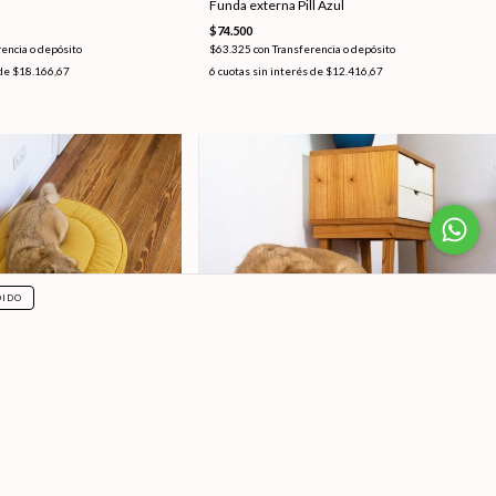
Funda externa Pill Azul
$74.500
encia o depósito
$63.325
con
Transferencia o depósito
 de
$18.166,67
6
cuotas sin interés de
$12.416,67
DIDO
SIN STOCK
l Oro
Funda externa Pill Lila
$74.500