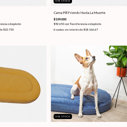
SIN STOCK
Cama Pill Friends Hasta La Muerte
$109.000
encia o depósito
$92.650
con
Transferencia o depósito
 de
$10.750
6
cuotas sin interés de
$18.166,67
SIN STOCK