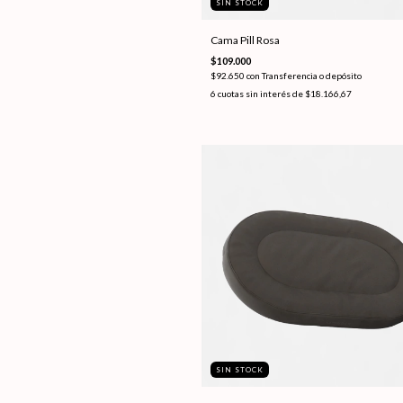
SIN STOCK
Cama Pill Rosa
$109.000
$92.650
con
Transferencia o depósito
6
cuotas sin interés de
$18.166,67
SIN STOCK