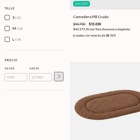
10
%
OFF
TALLE
Comedero Pill Crudo
S
(12)
$56.700
$51.030
M
(14)
$43.375,50
con
Transferencia o depósito
6
cuotas sin interés de
$8.505
L
(14)
PRECIO
DESDE
HASTA