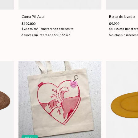
Cama Pill Azul
Bolsa de lavado
$109.000
$9.900
$92.650
con
Transferencia o depósito
$8.415
con
Transfere
6
cuotas sin interés de
$18.166,67
6
cuotas sin interés
10
%
OFF