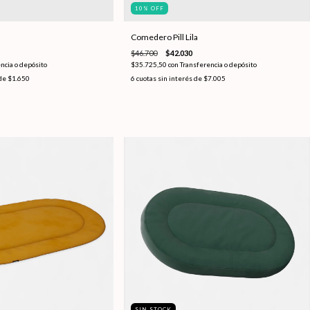
10
%
OFF
Comedero Pill Lila
$46.700
$42.030
ncia o depósito
$35.725,50
con
Transferencia o depósito
 de
$1.650
6
cuotas sin interés de
$7.005
SIN STOCK