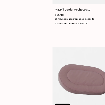
Mat Pill Corderito Chocolate
$64.500
$54.825
con
Transferencia o depósito
6
cuotas sin interés de
$10.750