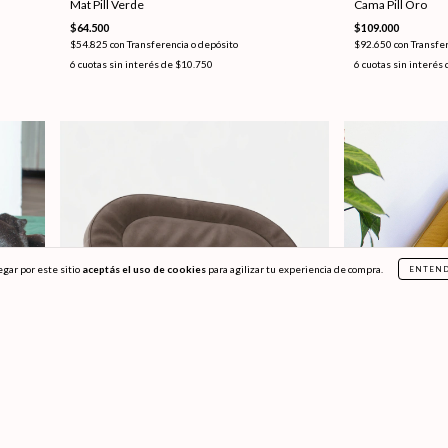
Mat Pill Verde
Cama Pill Oro
$64.500
$109.000
$54.825
con
Transferencia o depósito
$92.650
con
Transfer
6
cuotas sin interés de
$10.750
6
cuotas sin interés
egar por este sitio
aceptás el uso de cookies
para agilizar tu experiencia de compra.
ENTEN
SIN STOCK
SIN STOCK
Cama Pill Chocolate
Funda externa Pil
$109.000
$74.500