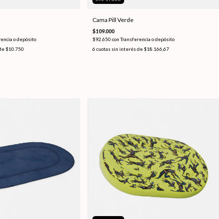
Cama Pill Verde
$109.000
encia o depósito
$92.650
con
Transferencia o depósito
 de
$10.750
6
cuotas sin interés de
$18.166,67