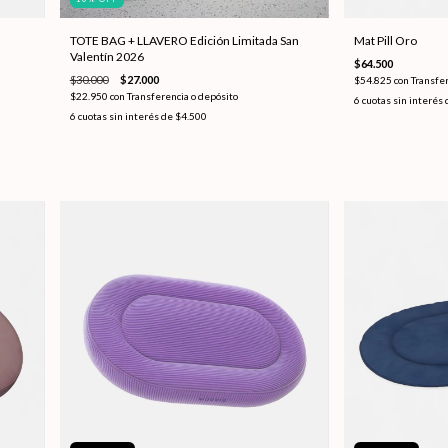
TOTE BAG + LLAVERO Edición Limitada San
Mat Pill Oro
Valentín 2026
$64.500
$30.000
$27.000
$54.825
con
Transfer
$22.950
con
Transferencia o depósito
6
cuotas sin interés
6
cuotas sin interés de
$4.500