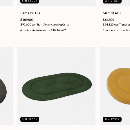
SIN STOCK
SIN STOCK
Cama Pill Lila
Mat Pill Azul
$109.000
$64.500
$92.650
con
Transferencia o depósito
$54.825
con
Transfer
6
cuotas sin interés de
$18.166,67
6
cuotas sin interés
SIN STOCK
SIN STOCK