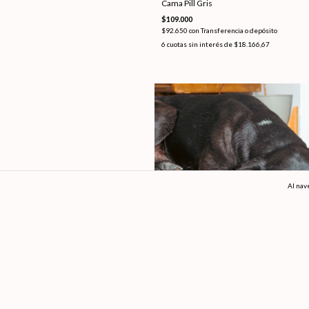
Cama Pill Gris
$109.000
$92.650
con
Transferencia o depósito
6
cuotas sin interés de
$18.166,67
Al nav
SIN STOCK
Funda externa Pill Verde
$74.500