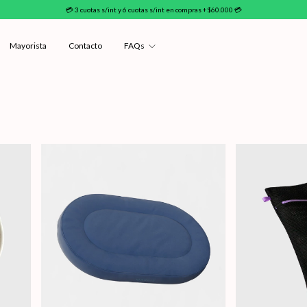
💳 3 cuotas s/int y 6 cuotas s/int en compras +$60.000 💳
Mayorista
Contacto
FAQs