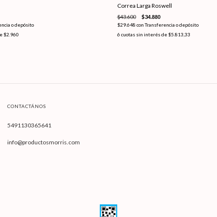
Correa Larga Roswell
$43.600
$34.880
encia o depósito
$29.648
con
Transferencia o depósito
de
$2.960
6
cuotas sin interés de
$5.813,33
CONTACTÁNOS
5491130365641
info@productosmorris.com