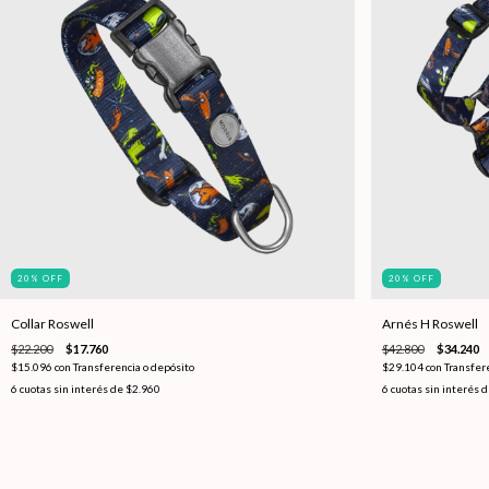
20
%
OFF
20
%
OFF
Collar Roswell
Arnés H Roswell
$22.200
$17.760
$42.800
$34.240
$15.096
con
Transferencia o depósito
$29.104
con
Transfer
6
cuotas sin interés de
$2.960
6
cuotas sin interés 