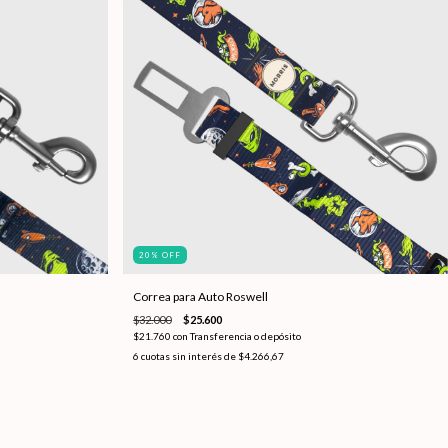
20
%
OFF
Correa para Auto Roswell
$32.000
$25.600
$21.760
con
Transferencia o depósito
6
cuotas sin interés de
$4.266,67