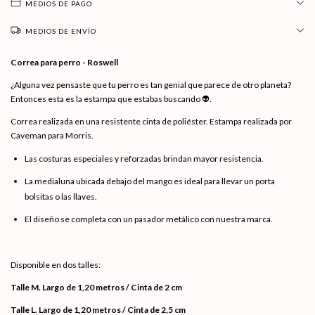
MEDIOS DE PAGO
MEDIOS DE ENVÍO
Correa para perro - Roswell
¿Alguna vez pensaste que tu perro es tan genial que parece de otro planeta?
Entonces esta es la estampa que estabas buscando 👽.
Correa realizada en una resistente cinta de poliéster. Estampa realizada por
Caveman para Morris.
Las costuras especiales y reforzadas brindan mayor resistencia.
La medialuna ubicada debajo del mango es ideal para llevar un porta
bolsitas o las llaves.
El diseño se completa con un pasador metálico con nuestra marca.
Disponible en dos talles:
Talle M. Largo de 1,20 metros / Cinta de 2 cm
Talle L. Largo de 1,20 metros / Cinta de 2,5 cm