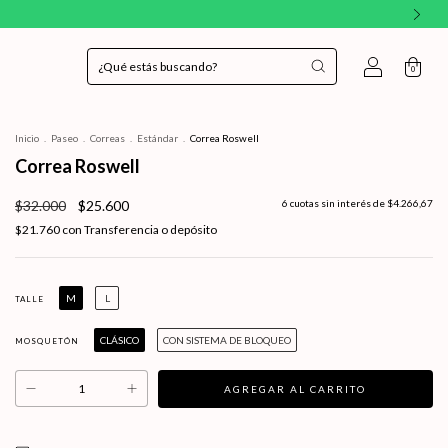
0
Inicio
.
Paseo
.
Correas
.
Estándar
.
Correa Roswell
Correa Roswell
$32.000
$25.600
6
cuotas sin interés de
$4.266,67
$21.760
con
Transferencia o depósito
M
L
TALLE
CLÁSICO
CON SISTEMA DE BLOQUEO
MOSQUETÓN