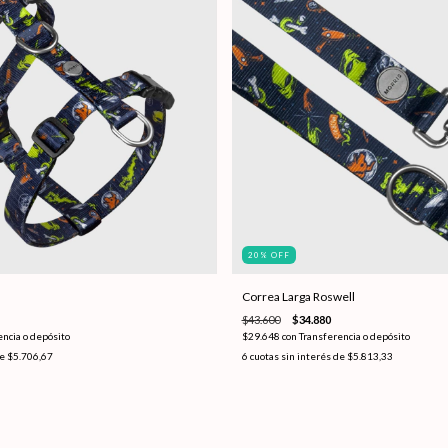
20
%
OFF
Correa Larga Roswell
$43.600
$34.880
encia o depósito
$29.648
con
Transferencia o depósito
de
$5.706,67
6
cuotas sin interés de
$5.813,33