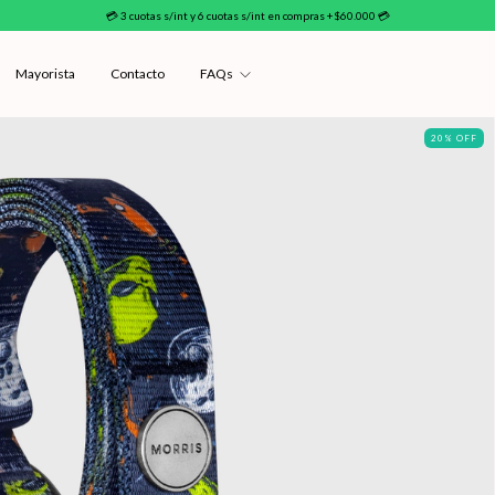
💳 3 cuotas s/int y 6 cuotas s/int en compras +$60.000 💳
Mayorista
Contacto
FAQs
20
%
OFF