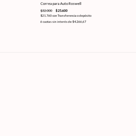
Correa para Auto Roswell
$32.000
$25.600
$21.760
con
Transferencia o depósito
6
cuotas sin interés de
$4.266,67