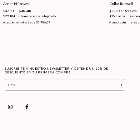
Arnés H Roswell
Collar Roswell
$42.800
$34.240
$22.200
$17.760
$29.104
con
Transferencia o depósito
$15.096
con
Transfer
6
cuotas sin interés de
$5.706,67
6
cuotas sin interés 
SUSCRIBITE A NUESTRO NEWSLETTER Y OBTENÉ UN 10% DE
DESCUENTO EN TU PRIMERA COMPRA