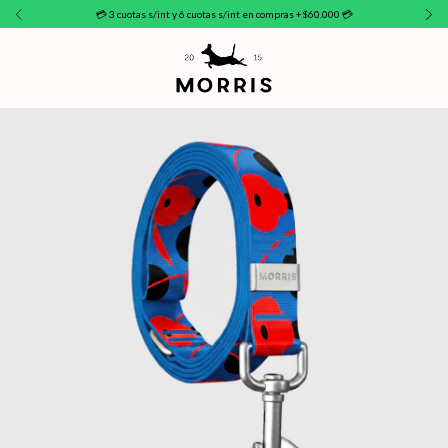
💳 3 cuotas s/int y 6 cuotas s/int en compras +$60.000 💳