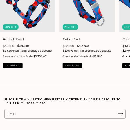
20
%
OFF
20
%
OFF
20
Arnés H Pixel
Collar Pixel
Corr
$42.800
$34.240
$22.200
$17.760
$43.
$29.104
con
Transferencia o depósito
$15.096
con
Transferencia o depósito
$29.
6
cuotas sin interés de
$5.706,67
6
cuotas sin interés de
$2.960
6
cuot
COMPRAR
COMPRAR
CO
SUSCRIBITE A NUESTRO NEWSLETTER Y OBTENÉ UN 10% DE DESCUENTO
EN TU PRIMERA COMPRA