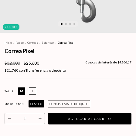
20
%
OFF
Inicio
.
Paseo
.
Correas
.
Estándar
.
Correa Pixel
Correa Pixel
$32.000
$25.600
6
cuotas sin interés de
$4.266,67
$21.760
con
Transferencia o depósito
M
L
TALLE
CLÁSICO
CON SISTEMA DE BLOQUEO
MOSQUETÓN